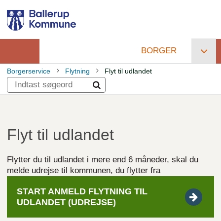
Gå
til
hovedindhold
BORGER
Primær
Borgerservice
Flytning
Flyt til udlandet
navigation
Brødkrumme
Flyt til udlandet
Flytter du til udlandet i mere end 6 måneder, skal du
melde udrejse til kommunen, du flytter fra
START ANMELD FLYTNING TIL
UDLANDET
(UDREJSE)