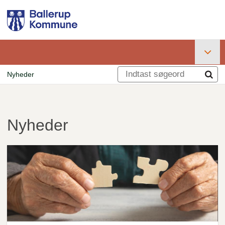
Gå
til
hovedindhold
Primær
Nyheder
navigation
Brødkrumme
Nyheder