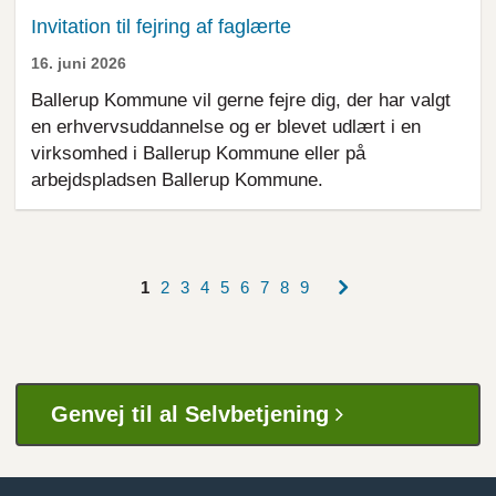
Invitation til fejring af faglærte
16. juni 2026
Ballerup Kommune vil gerne fejre dig, der har valgt
en erhvervsuddannelse og er blevet udlært i en
virksomhed i Ballerup Kommune eller på
arbejdspladsen Ballerup Kommune.
Næste
Nuværende
1
Side
2
Side
3
Side
4
Side
5
Side
6
Side
7
Side
8
Side
9
side
side
Sideinddeling
Genvej til al Selvbetjening