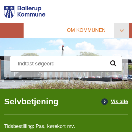
Gå
til
hovedindhold
OM KOMMUNEN
Primær
navigation
Selvbetjening
Vis alle
Tidsbestilling: Pas, kørekort mv.