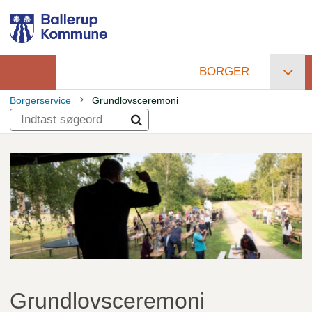
Gå
til
hovedindhold
BORGER
Primær
Borgerservice
Grundlovsceremoni
navigation
Brødkrumme
Grundlovsceremoni