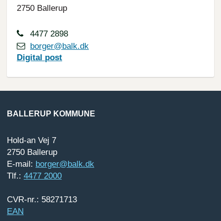
2750 Ballerup
4477 2898
borger@balk.dk
Digital
post
BALLERUP KOMMUNE
Hold-an Vej 7
2750 Ballerup
E-mail:
borger@balk.dk
Tlf.:
4477 2000
CVR-nr.: 58271713
EAN