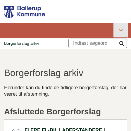
Gå
til
hovedindhold
Primær
Borgerforslag arkiv
navigation
Brødkrumme
Borgerforslag arkiv
Herunder kan du finde de tidligere borgerforslag, der har
været til afstemning.
Afsluttede Borgerforslag
FLERE EL-BIL LADERSTANDERE I