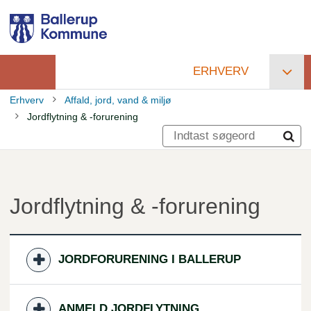
Gå
til
hovedindhold
ERHVERV
Primær
Erhverv
Affald, jord, vand & miljø
navigation
Jordflytning & -forurening
Brødkrumme
Jordflytning & -forurening
JORDFORURENING I BALLERUP
ANMELD JORDFLYTNING