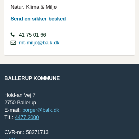
Natur, Klima & Miljø
Send en sikker besked
41 75 01 66
mt-miljo@balk.dk
BALLERUP KOMMUNE
Hold-an Vej 7
2750 Ballerup
E-mail:
borger@balk.dk
Tlf.:
4477 2000
CVR-nr.: 58271713