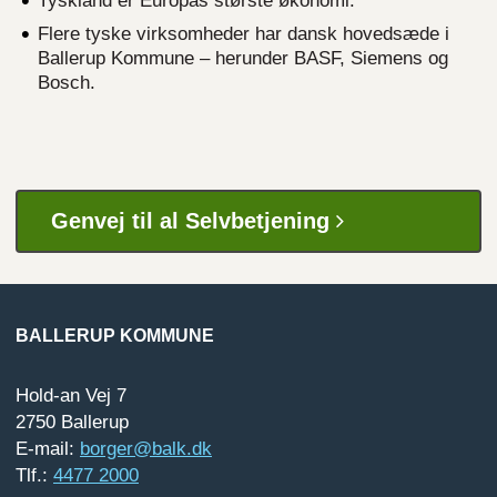
Tyskland er Europas største økonomi.
Flere tyske virksomheder har dansk hovedsæde i
Ballerup Kommune – herunder BASF, Siemens og
Bosch.
Genvej til al Selvbetjening
BALLERUP KOMMUNE
Hold-an Vej 7
2750 Ballerup
E-mail:
borger@balk.dk
Tlf.:
4477 2000