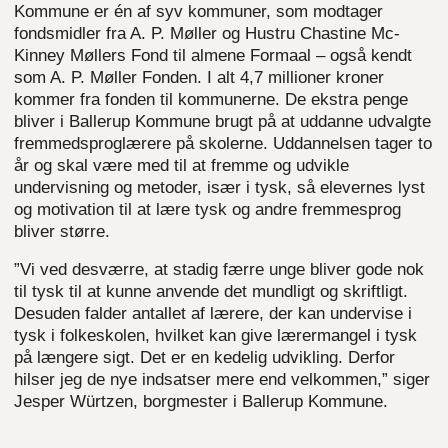
Kommune er én af syv kommuner, som modtager
fondsmidler fra A. P. Møller og Hustru Chastine Mc-
Kinney Møllers Fond til almene Formaal – også kendt
som A. P. Møller Fonden. I alt 4,7 millioner kroner
kommer fra fonden til kommunerne. De ekstra penge
bliver i Ballerup Kommune brugt på at uddanne udvalgte
fremmedsproglærere på skolerne. Uddannelsen tager to
år og skal være med til at fremme og udvikle
undervisning og metoder, især i tysk, så elevernes lyst
og motivation til at lære tysk og andre fremmesprog
bliver større.
”Vi ved desværre, at stadig færre unge bliver gode nok
til tysk til at kunne anvende det mundligt og skriftligt.
Desuden falder antallet af lærere, der kan undervise i
tysk i folkeskolen, hvilket kan give lærermangel i tysk
på længere sigt. Det er en kedelig udvikling. Derfor
hilser jeg de nye indsatser mere end velkommen,” siger
Jesper Würtzen, borgmester i Ballerup Kommune.