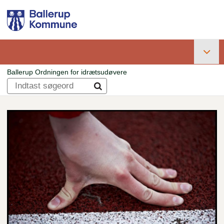
Gå
til
hovedindhold
Primær
Ballerup Ordningen for idrætsudøvere
navigation
Brødkrumme