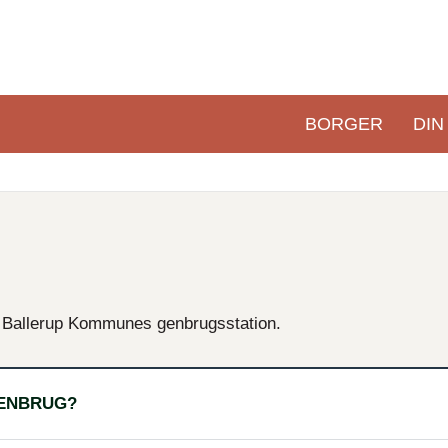
BORGER
DIN
Primær
navigation
 på Ballerup Kommunes genbrugsstation.
GENBRUG?