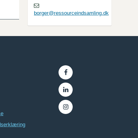
borger@ressourceindsamling.dk
se
dserklæring