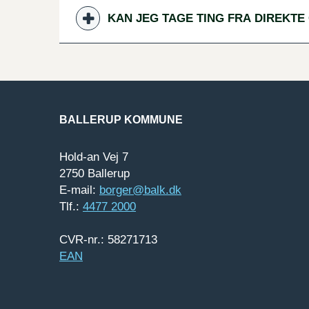
KAN JEG TAGE TING FRA DIREKT
BALLERUP KOMMUNE
Hold-an Vej 7
2750 Ballerup
E-mail:
borger@balk.dk
Tlf.:
4477 2000
CVR-nr.: 58271713
EAN