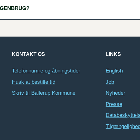
E GENBRUG?
KONTAKT OS
LINKS
Telefonnumre og åbningstider
English
Husk at bestille tid
Job
Skriv til Ballerup Kommune
Nyheder
Presse
Databeskyttel
Tilgængelighe