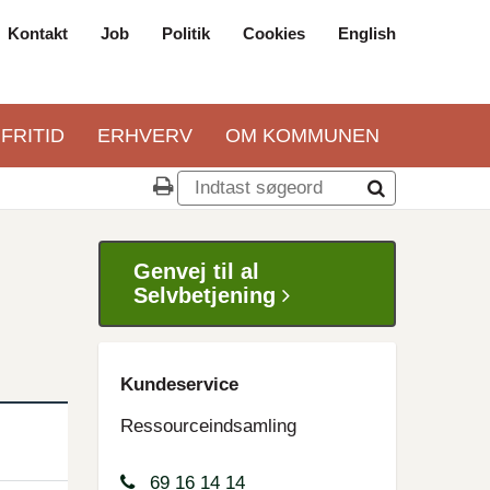
Kontakt
Job
Politik
Cookies
English
Top
navigation
 FRITID
ERHVERV
OM KOMMUNEN
Genvej til al
Selvbetjening
Kundeservice
Ressourceindsamling
69 16 14 14