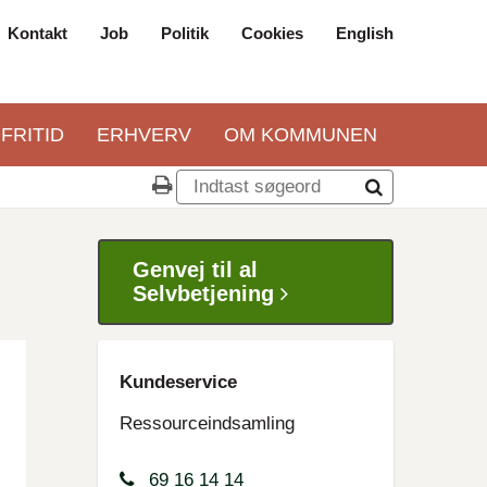
Kontakt
Job
Politik
Cookies
English
Top
navigation
 FRITID
ERHVERV
OM KOMMUNEN
Genvej til al
Selvbetjening
Kundeservice
Ressourceindsamling
69 16 14 14