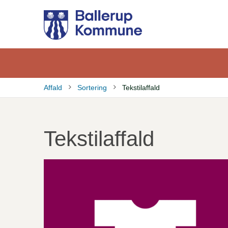
Gå
til
hovedindhold
Affald
Sortering
Tekstilaffald
Brødkrumme
Tekstilaffald