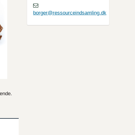
borger@ressourceindsamling.dk
nende.