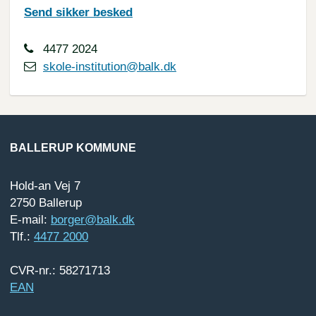
Send sikker besked
4477 2024
skole-institution@balk.dk
BALLERUP KOMMUNE
Hold-an Vej 7
2750 Ballerup
E-mail:
borger@balk.dk
Tlf.:
4477 2000
CVR-nr.: 58271713
EAN