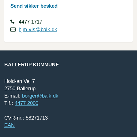
Send sikker besked
4477 1717
hjm-vis@balk.dk
BALLERUP KOMMUNE
Hold-an Vej 7
2750 Ballerup
E-mail:
borger@balk.dk
Tlf.:
4477 2000
CVR-nr.: 58271713
EAN