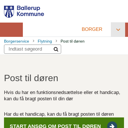
Gå
til
hovedindhold
BORGER
Primær
Borgerservice
Flytning
Post til døren
navigation
Brødkrumme
Post til døren
Hvis du har en funktionsnedsættelse eller et handicap,
kan du få bragt posten til din dør
Har du et handicap, kan du få bragt posten til døren
START ANSØG OM POST TIL
DØREN