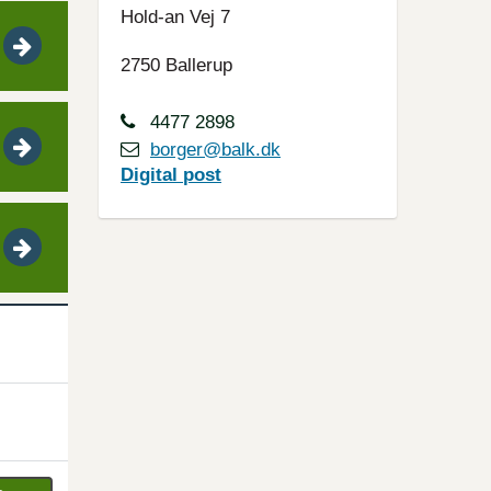
Hold-an Vej 7
2750 Ballerup
4477 2898
borger@balk.dk
Digital
post