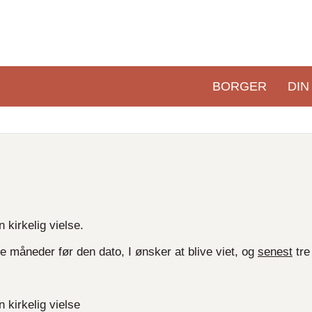
BORGER
DIN
Primær
navigation
n kirkelig vielse.
 måneder før den dato, I ønsker at blive viet, og
senest
tre
n kirkelig vielse