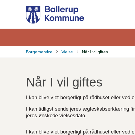
Gå
til
hovedindhold
Borgerservice
Vielse
Når I vil giftes
Brødkrumme
Når I vil giftes
I kan blive viet borgerligt på rådhuset eller ved e
I kan
tidligst
sende jeres ægteskabserklæring fire
jeres ønskede vielsesdato.
I kan blive viet borgerligt på rådhuset eller ved e