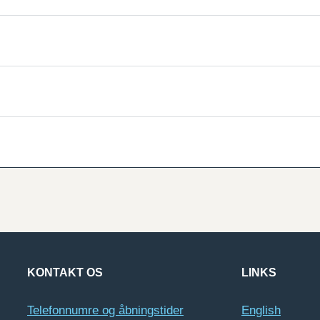
KONTAKT OS
LINKS
Telefonnumre og åbningstider
English