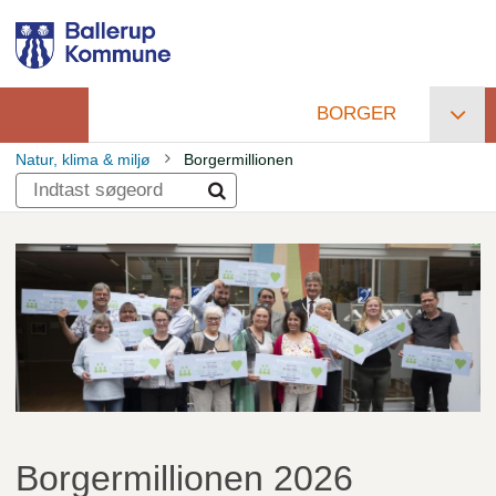
Gå
til
hovedindhold
BORGER
Primær
Natur, klima & miljø
Borgermillionen
navigation
Brødkrumme
Borgermillionen 2026