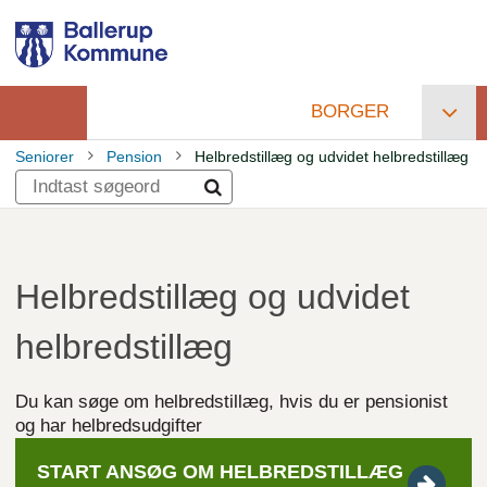
Gå
til
hovedindhold
BORGER
Primær
Seniorer
Pension
Helbredstillæg og udvidet helbredstillæg
navigation
Brødkrumme
Helbredstillæg og udvidet
helbredstillæg
Du kan søge om helbredstillæg, hvis du er pensionist
og har helbredsudgifter
START ANSØG OM HELBREDSTILLÆG