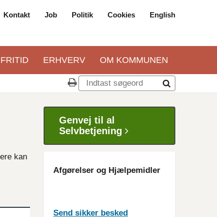
Kontakt
Job
Politik
Cookies
English
Top
navigation
 FRITID
ERHVERV
OM KOMMUNEN
Genvej til al
Selvbetjening
gere kan
Afgørelser og Hjælpemidler
Send sikker besked