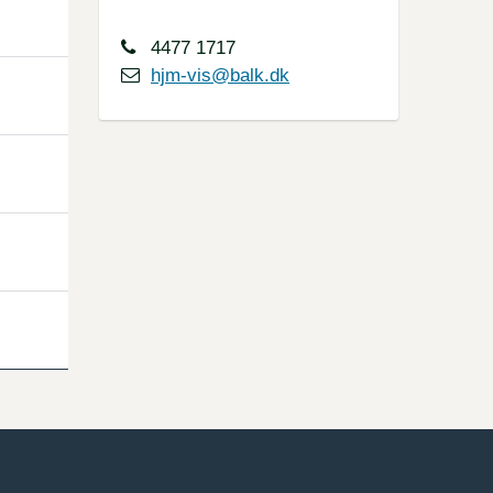
4477 1717
hjm-vis@balk.dk