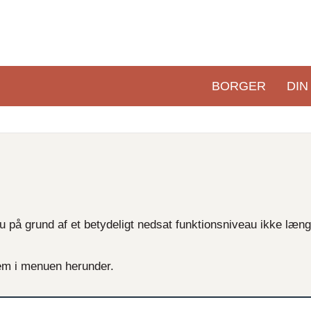
BORGER
DIN
Primær
navigation
du på grund af et betydeligt nedsat funktionsniveau ikke læn
em i menuen herunder.