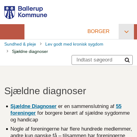
Gå
til
hovedindhold
BORGER
Primær
Sundhed & pleje
Lev godt med kronisk sygdom
navigation
Sjældne diagnoser
Brødkrumme
Sjældne diagnoser
Sjældne
Diagnoser
er en sammenslutning af
55
foreninger
for borgere berørt af sjældne sygdomme
og handicap
Nogle af foreningerne har flere hundrede medlemmer,
andre kun ganske få – tilsammen har foreningerne