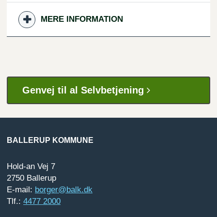
MERE INFORMATION
Genvej til al Selvbetjening
BALLERUP KOMMUNE
Hold-an Vej 7
2750 Ballerup
E-mail:
borger@balk.dk
Tlf.:
4477 2000