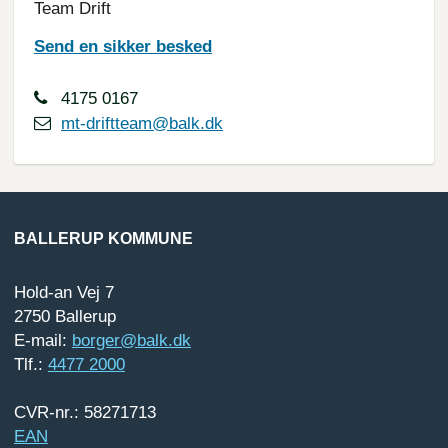
Team Drift
Send en sikker besked
4175 0167
mt-driftteam@balk.dk
BALLERUP KOMMUNE
Hold-an Vej 7
2750 Ballerup
E-mail:
borger@balk.dk
Tlf.:
4477 2000
CVR-nr.: 58271713
EAN