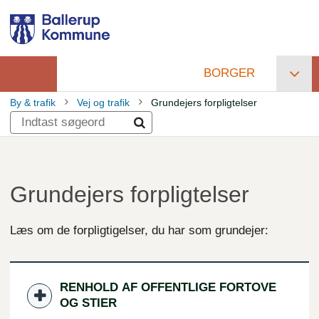
Gå
til
hovedindhold
BORGER
Primær
By & trafik
Vej og trafik
Grundejers forpligtelser
navigation
Brødkrumme
Grundejers forpligtelser
Læs om de forpligtigelser, du har som grundejer:
RENHOLD AF OFFENTLIGE FORTOVE
OG STIER