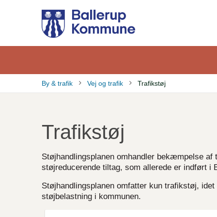
Gå
til
hovedindhold
By & trafik
Vej og trafik
Trafikstøj
Brødkrumme
Trafikstøj
Støjhandlingsplanen omhandler bekæmpelse af tra
støjreducerende tiltag, som allerede er indført 
Støjhandlingsplanen omfatter kun trafikstøj, idet
støjbelastning i kommunen.
File