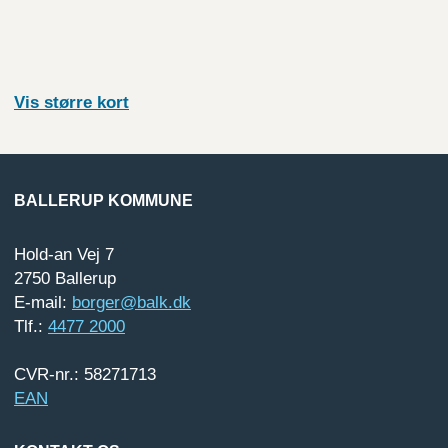
Vis større
kort
BALLERUP KOMMUNE
Hold-an Vej 7
2750 Ballerup
E-mail:
borger@balk.dk
Tlf.:
4477 2000
CVR-nr.: 58271713
EAN