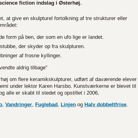
ience fiction indslag i Østerhøj.
at give en skulpturel fortolkning af tre strukturer eller
området:
nde form på ben, der som en ufo lige er landet.
stubbe, der skyder op fra skulpturen.
bninger af frosne kyllinger.
endte aldrig tilbage”
erhøj om flere keramikskulpturer, udført af daværende elever 
mi under lektor Karen Harsbo. Kunstværkerne er blevet til 
lle er skabt til stedet og opstillet i 2006.
o
,
Vandringer
,
Fuglebad
,
Linjen
og
Halv dobbeltfrise
.