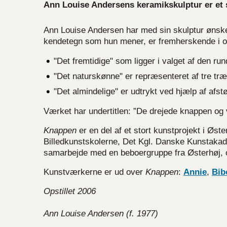
Ann Louise Andersens keramikskulptur er et sc
Ann Louise Andersen har med sin skulptur ønsket, 
kendetegn som hun mener, er fremherskende i 
"Det fremtidige" som ligger i valget af den ru
"Det naturskønne" er repræsenteret af tre træ
"Det almindelige" er udtrykt ved hjælp af afstø
Værket har undertitlen: ”De drejede knappen og v
Knappen
er en del af et stort kunstprojekt i Øst
Billedkunstskolerne, Det Kgl. Danske Kunstakade
samarbejde med en beboergruppe fra Østerhøj, og a
Kunstværkerne er ud over
Knappen
:
Annie
,
Bib
Opstillet 2006
Ann Louise Andersen (f. 1977)