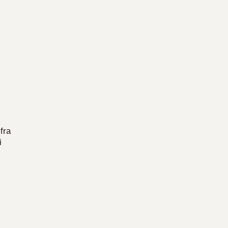
fra
i