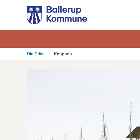
Gå
til
hovedindhold
Din Fritid
Knappen
Brødkrumme