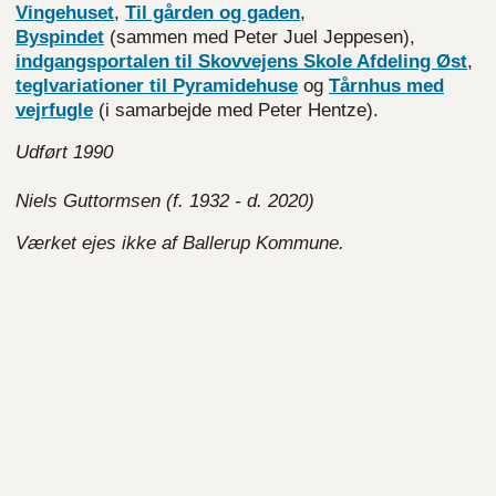
Vingehuset
,
Til gården og gaden
,
Byspindet
(sammen med Peter Juel Jeppesen),
indgangsportalen til Skovvejens Skole Afdeling Øst
,
teglvariationer til Pyramidehuse
og
Tårnhus med
vejrfugle
(i samarbejde med Peter Hentze).
Udført 1990
Niels Guttormsen (f. 1932 - d. 2020)
Værket ejes ikke af Ballerup Kommune.