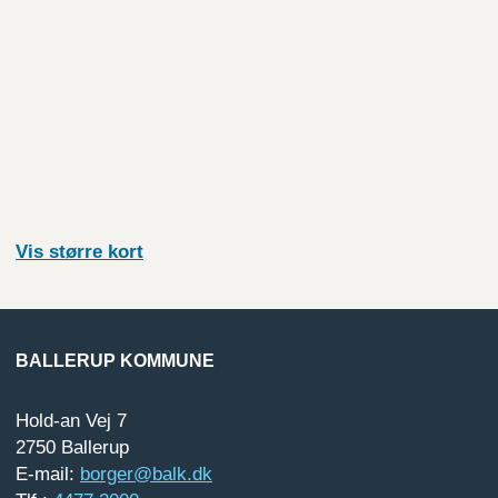
Vis større
kort
BALLERUP KOMMUNE
Hold-an Vej 7
2750 Ballerup
E-mail:
borger@balk.dk