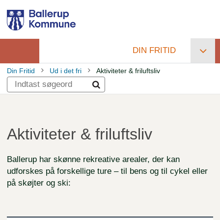
Gå
til
hovedindhold
DIN FRITID
Primær
Din Fritid
Ud i det fri
Aktiviteter & friluftsliv
navigation
Brødkrumme
Aktiviteter & friluftsliv
Ballerup har skønne rekreative arealer, der kan
udforskes på forskellige ture – til bens og til cykel eller
på skøjter og ski: