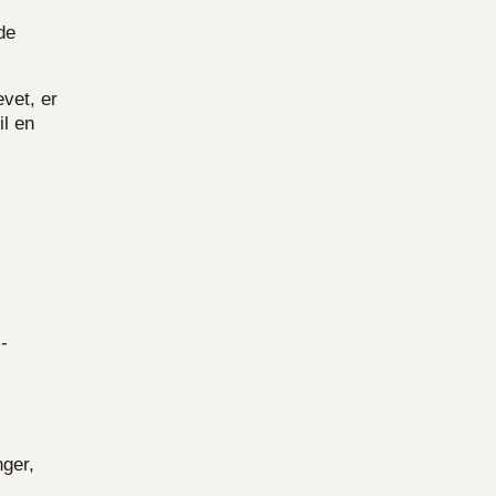
de
vet, er
il en
-
ger,