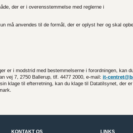
åde, der er i overensstemmelse med reglerne i
kun må anvendes til de formål, der er oplyst her og skal opb
ger er i modstrid med bestemmelserne i forordningen, kan d
n vej 7, 2750 Ballerup, tlf. 4477 2000, e-mail:
it-centret@b
n klage til efterretning, kan du klage til Datatilsynet, der e
nmark.
KONTAKT OS
LINKS