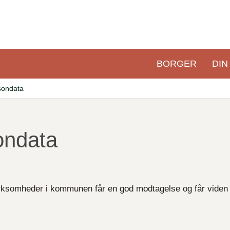
BORGER
DIN
Primær
navigation
sondata
ondata
virksomheder i kommunen får en god modtagelse og får vide