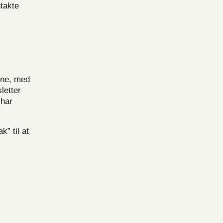
takte
une, med
letter
 har
” til at