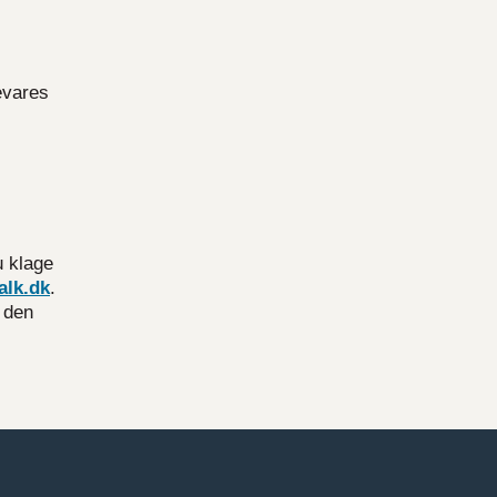
evares
u klage
alk.dk
.
r den