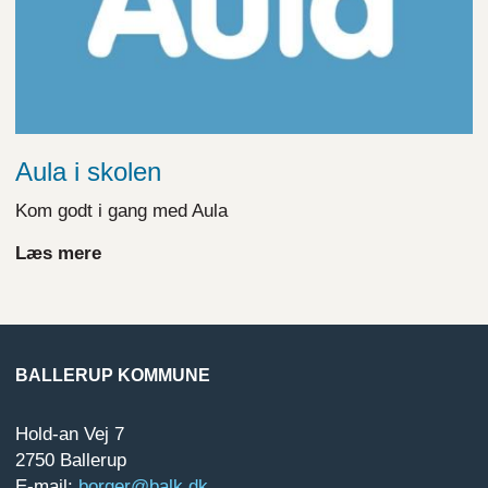
Aula i skolen
Kom godt i gang med Aula
Læs mere
BALLERUP KOMMUNE
Hold-an Vej 7
2750 Ballerup
E-mail:
borger@balk.dk