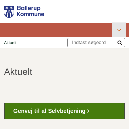
Gå
til
hovedindhold
Primær
Aktuelt
navigation
Brødkrumme
Aktuelt
Genvej til al Selvbetjening