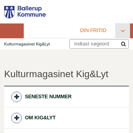
Gå
til
hovedindhold
DIN FRITID
Primær
Kulturmagasinet Kig&Lyt
navigation
Brødkrumme
Kulturmagasinet Kig&Lyt
SENESTE NUMMER
OM KIG&LYT