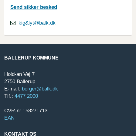
Send sikker besked
kig&lyt@balk.dk
BALLERUP KOMMUNE
Hold-an Vej 7
2750 Ballerup
E-mail:
borger@balk.dk
Tlf.:
4477 2000
CVR-nr.: 58271713
EAN
KONTAKT OS