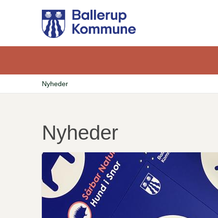
Gå
til
hovedindhold
Nyheder
Brødkrumme
Nyheder