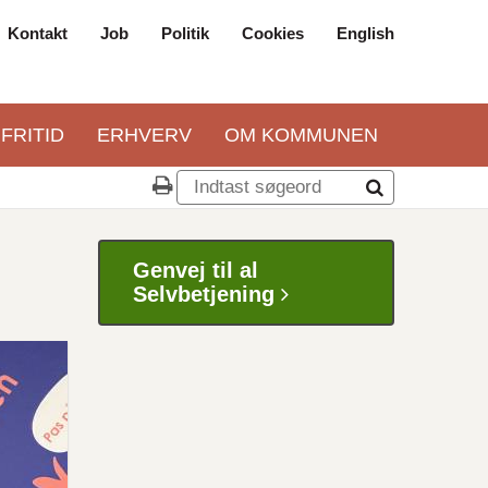
Kontakt
Job
Politik
Cookies
English
Top
navigation
 FRITID
ERHVERV
OM KOMMUNEN
Genvej til al
Selvbetjening