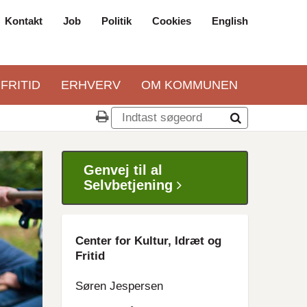
Kontakt
Job
Politik
Cookies
English
Top
navigation
 FRITID
ERHVERV
OM KOMMUNEN
Genvej til al
Selvbetjening
Center for Kultur, Idræt og
Fritid
Søren Jespersen