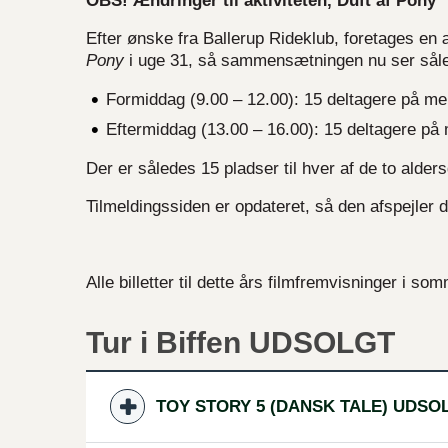
OBS! Ændringer til aktiviteten, Duft af Pony
Efter ønske fra Ballerup Rideklub, foretages en
Pony
i uge 31, så sammensætningen nu ser sål
Formiddag (9.00 – 12.00): 15 deltagere på me
Eftermiddag (13.00 – 16.00): 15 deltagere på
Der er således 15 pladser til hver af de to alde
Tilmeldingssiden er opdateret, så den afspejle
Alle billetter til dette års filmfremvisninger i s
Tur i Biffen UDSOLGT
TOY STORY 5 (DANSK TALE) UDSO