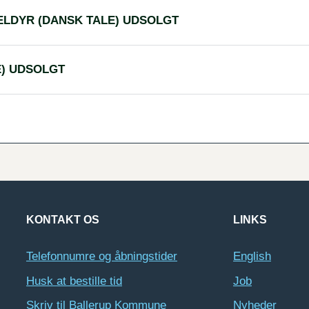
LDYR (DANSK TALE) UDSOLGT
E) UDSOLGT
KONTAKT OS
LINKS
Telefonnumre og åbningstider
English
Husk at bestille tid
Job
Skriv til Ballerup Kommune
Nyheder