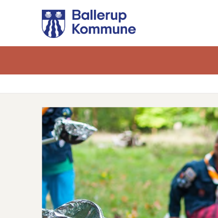
Gå
til
hovedindhold
Brødkrumme