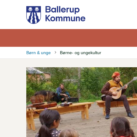
Gå
til
hovedindhold
Børn & unge
Børne- og ungekultur
Brødkrumme