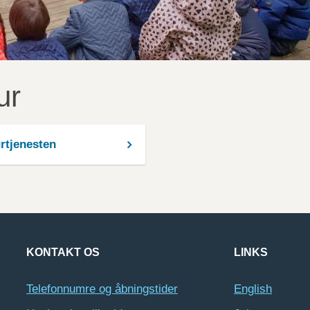
ur
rtjenesten
KONTAKT OS
LINKS
Telefonnumre og åbningstider
English