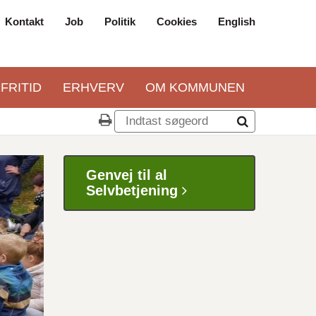
Kontakt
Job
Politik
Cookies
English
Top
navigation
 FRITID
ERHVERV
OM KOMMUNEN
Genvej til al
Selvbetjening