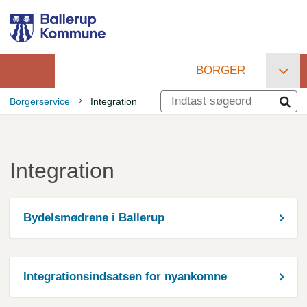
Gå
til
hovedindhold
BORGER
Primær
Borgerservice
Integration
navigation
Brødkrumme
Integration
Bydelsmødrene i Ballerup
Integrationsindsatsen for nyankomne