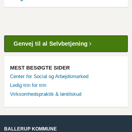
Genvej til al Selvbetjening
MEST BESØGTE SIDER
Center for Social og Arbejdsmarked
Ledig trin for trin
Virksomhedspraktik & løntilskud
BALLERUP KOMMUNE