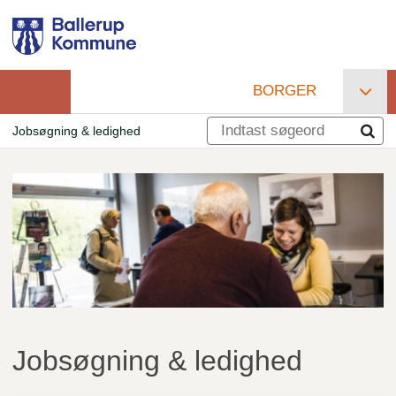
Gå
til
hovedindhold
BORGER
Primær
Jobsøgning & ledighed
navigation
Brødkrumme
Jobsøgning & ledighed