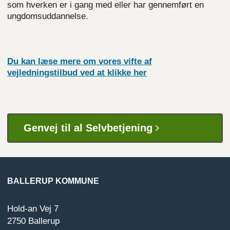
som hverken er i gang med eller har gennemført en
ungdomsuddannelse.
Du kan læse mere om vores vifte af
vejledningstilbud ved at klikke her
Genvej til al Selvbetjening
BALLERUP KOMMUNE
Hold-an Vej 7
2750 Ballerup