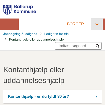
Gå
til
hovedindhold
BORGER
Primær
Jobsøgning & ledighed
Ledig trin for trin
navigation
Kontanthjælp eller uddannelseshjælp
Brødkrumme
Kontanthjælp eller
uddannelseshjælp
Kontanthjælp - er du fyldt 30 år?