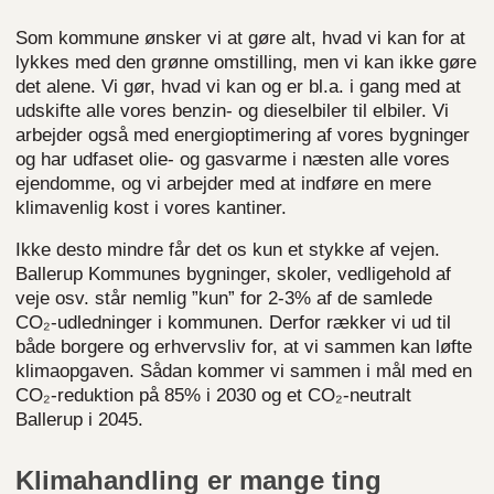
Som kommune ønsker vi at gøre alt, hvad vi kan for at
lykkes med den grønne omstilling
, men vi kan ikke gøre
det alene.
Vi gør, hvad vi kan og er bl.a. i gang med at
udskifte alle vores benzin- og dieselbiler til elbiler. Vi
arbejder også med energioptimering af vores bygninger
og har udfaset olie- og gasvarme i næsten alle vores
ejendomme, og vi arbejder med at indføre en mere
klimavenlig kost i vores kantiner.
Ikke desto mindre får det os kun et stykke af vejen.
Ballerup Kommunes bygninger, skoler, vedligehold af
veje osv. står nemlig ”kun” for 2-3% af de samlede
CO₂-udledninger i kommunen. Derfor rækker vi ud til
både borgere og erhvervsliv for, at vi sammen kan løfte
klimaopgaven. Sådan kommer vi sammen i mål med en
CO₂-reduktion på 85% i 2030 og et CO₂-neutralt
Ballerup i 2045.
Klimahandling er mange ting