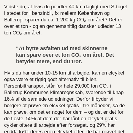
Vidste du, at hvis du pendler 40 km dagligt med S-toget
i stedet for i benzinbil, fx mellem København og
Ballerup, sparer du ca. 1.200 kg CO₂ om året? Det er
over et ton - og en gennemsnitlig dansker udleder 13
ton CO₂ om året.
"At bytte asfalten ud med skinnerne
kan spare over et ton CO₂ om året. Det
betyder mere, end du tror.
Hvis du har under 10-15 km til arbejde, kan en elcykel
også være et rigtig godt alternativ til bilen.
Personbiltransport står for hele 29.000 ton CO₂ i
Ballerup Kommunes klimaregnskab, svarende til knap
16% af de samlede udledninger. Derfor tilbyder vi
borgere at prøve en elcykel gratis i tre måneder, så de
kan prøve, om det er noget for dem – og det er det for
de fleste. 50% af dem der har lånt en elcykel gratis,
cykler oftere til arbejde efter forsøget, og 29% har
endda købt deres egen elcykel efter, de har prøvet det.