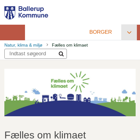
Gå
til
hovedindhold
BORGER
Primær
Natur, klima & miljø
Fælles om klimaet
navigation
Brødkrumme
Fælles om klimaet