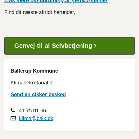
Læs mere om udrulning af fjernvarme her
Find dit næste skridt herunder.
Genvej til al Selvbetjening
Ballerup Kommune
Klimasekretariatet
Send en sikker besked
41 75 01 66
klima@balk.dk