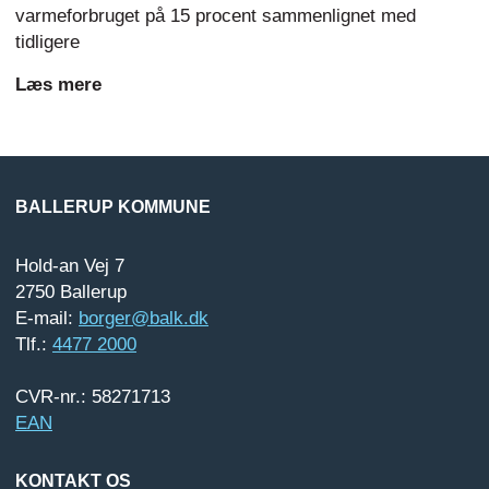
varmeforbruget på 15 procent sammenlignet med
tidligere
Læs mere
BALLERUP KOMMUNE
Hold-an Vej 7
2750 Ballerup
E-mail:
borger@balk.dk
Tlf.:
4477 2000
CVR-nr.: 58271713
EAN
KONTAKT OS