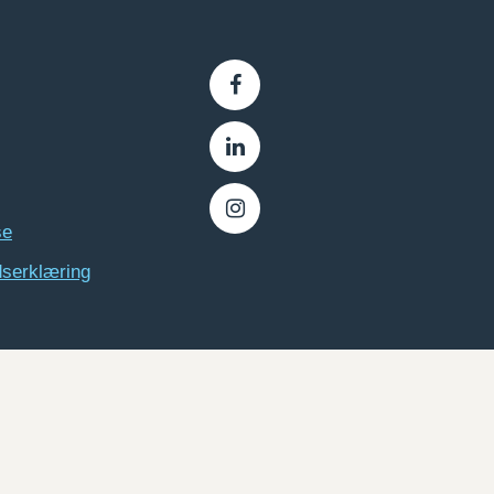
se
dserklæring