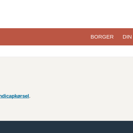
BORGER
DIN
Primær
navigation
ndicapkørsel
.