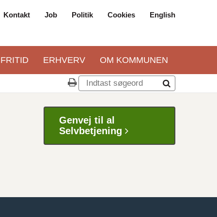
Kontakt
Job
Politik
Cookies
English
Top
navigation
 FRITID
ERHVERV
OM KOMMUNEN
Genvej til al
Selvbetjening