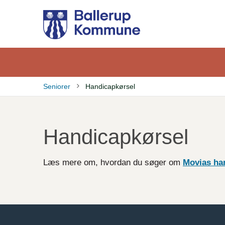
Gå
til
hovedindhold
Seniorer
Handicapkørsel
Brødkrumme
Handicapkørsel
Læs mere om, hvordan du søger om
Movias ha