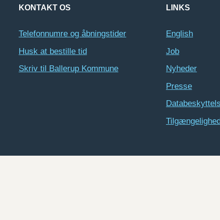
KONTAKT OS
LINKS
Telefonnumre og åbningstider
English
Husk at bestille tid
Job
Skriv til Ballerup Kommune
Nyheder
Presse
Databeskyttel
Tilgængelighe