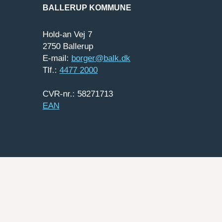
BALLERUP KOMMUNE
Hold-an Vej 7
2750 Ballerup
E-mail:
borger@balk.dk
Tlf.:
4477 2000
CVR-nr.: 58271713
EAN