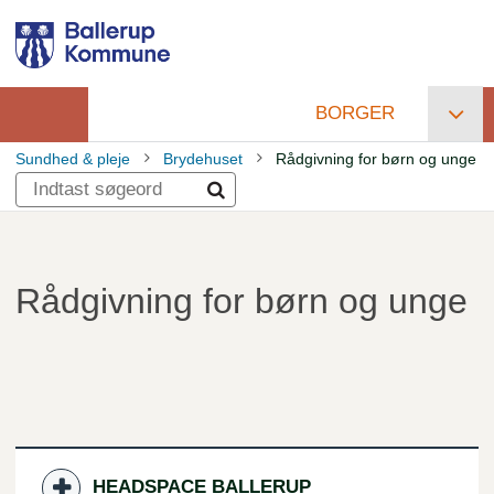
Gå
til
hovedindhold
BORGER
Primær
Sundhed & pleje
Brydehuset
Rådgivning for børn og unge
navigation
Brødkrumme
Rådgivning for børn og unge
HEADSPACE BALLERUP