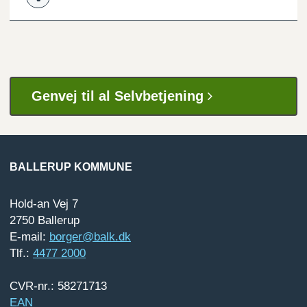
Genvej til al Selvbetjening
BALLERUP KOMMUNE
Hold-an Vej 7
2750 Ballerup
E-mail:
borger@balk.dk
Tlf.:
4477 2000
CVR-nr.: 58271713
EAN