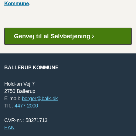
Kommune
.
Genvej til al Selvbetjening
BALLERUP KOMMUNE
Hold-an Vej 7
2750 Ballerup
E-mail:
borger@balk.dk
Tlf.:
4477 2000
CVR-nr.: 58271713
EAN