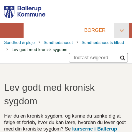
Gå
til
hovedindhold
BORGER
Primær
Sundhed & pleje
Sundhedshuset
Sundhedshusets tilbud
navigation
Lev godt med kronisk sygdom
Brødkrumme
Lev godt med kronisk
sygdom
Har du en kronisk sygdom, og kunne du tænke dig at
følge et forløb, hvor du kan lære, hvordan du lever godt
med din kroniske sygdom? Se
kurserne i Ballerup