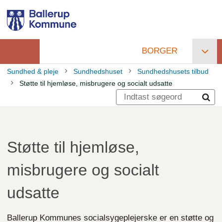
Gå
til
hovedindhold
BORGER
Primær
Sundhed & pleje
Sundhedshuset
Sundhedshusets tilbud
navigation
Støtte til hjemløse, misbrugere og socialt udsatte
Brødkrumme
Støtte til hjemløse,
misbrugere og socialt
udsatte
Ballerup Kommunes socialsygeplejerske er en støtte og