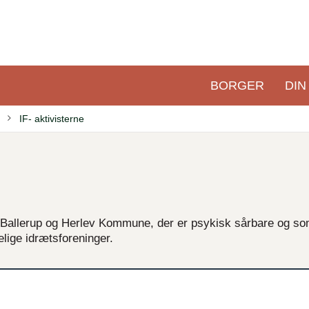
BORGER
DIN
Primær
navigation
IF- aktivisterne
e i Ballerup og Herlev Kommune, der er psykisk sårbare og s
lige idrætsforeninger.