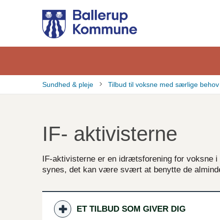
Gå
til
hovedindhold
Sundhed & pleje
Tilbud til voksne med særlige behov
Brødkrumme
IF- aktivisterne
​IF-aktivisterne er en idrætsforening for voksn
synes, det kan være svært at benytte de alminde
ET TILBUD SOM GIVER DIG