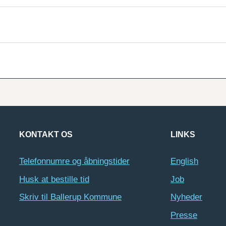
KONTAKT OS
LINKS
Telefonnumre og åbningstider
English
Husk at bestille tid
Job
Skriv til Ballerup Kommune
Nyheder
Presse