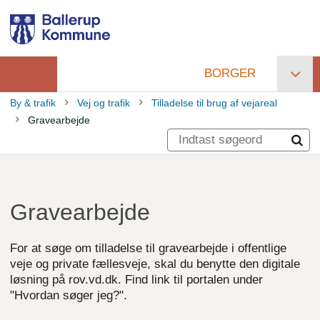
Gå
til
hovedindhold
BORGER
Primær
By & trafik
Vej og trafik
Tilladelse til brug af vejareal
navigation
Gravearbejde
Brødkrumme
Gravearbejde
For at søge om tilladelse til gravearbejde i offentlige
veje og private fællesveje, skal du benytte den digitale
løsning på rov.vd.dk. Find link til portalen under
"Hvordan søger jeg?".