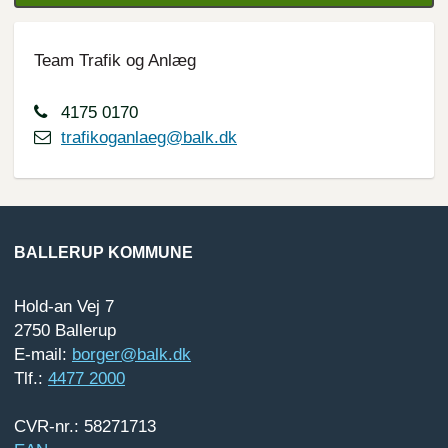
Team Trafik og Anlæg
4175 0170
trafikoganlaeg@balk.dk
BALLERUP KOMMUNE
Hold-an Vej 7
2750 Ballerup
E-mail:
borger@balk.dk
Tlf.:
4477 2000
CVR-nr.: 58271713