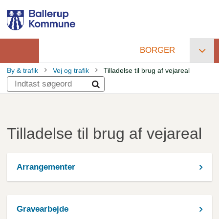
Gå
til
hovedindhold
BORGER
Primær
By & trafik
Vej og trafik
Tilladelse til brug af vejareal
navigation
Brødkrumme
Tilladelse til brug af vejareal
Arrangementer
Gravearbejde