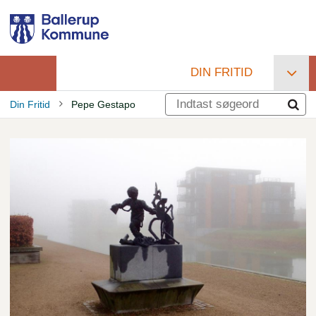
Gå
til
hovedindhold
DIN FRITID
Primær
Din Fritid
Pepe Gestapo
navigation
Brødkrumme