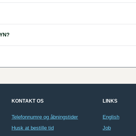
YN?
KONTAKT OS
LINKS
Telefonnumre og åbningstider
English
Husk at bestille tid
Job