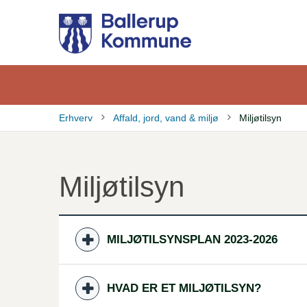
Gå
til
hovedindhold
Erhverv
Affald, jord, vand & miljø
Miljøtilsyn
Brødkrumme
Miljøtilsyn
MILJØTILSYNSPLAN 2023-2026
HVAD ER ET MILJØTILSYN?