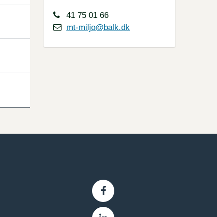
41 75 01 66
mt-miljo@balk.dk