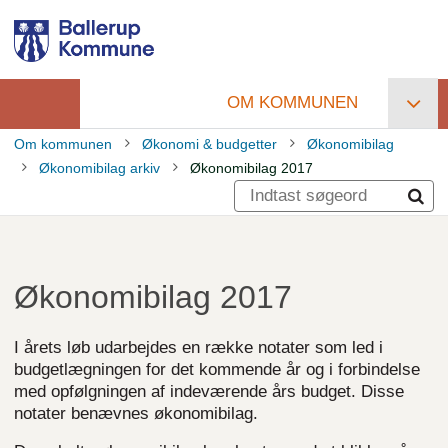
Gå
til
hovedindhold
OM KOMMUNEN
Primær
Om kommunen
Økonomi & budgetter
Økonomibilag
navigation
Økonomibilag arkiv
Økonomibilag 2017
Brødkrumme
Økonomibilag 2017
I årets løb udarbejdes en række notater som led i
budgetlægningen for det kommende år og i forbindelse
med opfølgningen af indeværende års budget. Disse
notater benævnes økonomibilag.