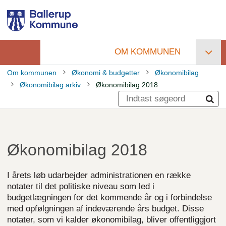
Gå
til
hovedindhold
OM KOMMUNEN
Primær
Om kommunen
Økonomi & budgetter
Økonomibilag
navigation
Økonomibilag arkiv
Økonomibilag 2018
Brødkrumme
Økonomibilag 2018
I årets løb udarbejder administrationen en række
notater til det politiske niveau som led i
budgetlægningen for det kommende år og i forbindelse
med opfølgningen af indeværende års budget. Disse
notater, som vi kalder økonomibilag, bliver offentliggjort