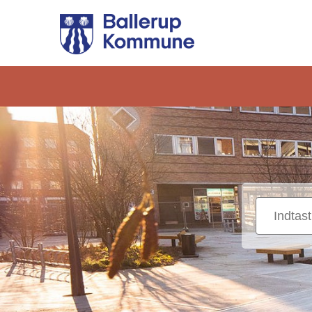
Gå
til
hovedindhold