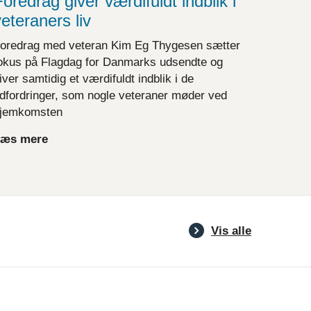
oredrag giver værdifuldt indblik i
veteraners liv
oredrag med veteran Kim Eg Thygesen sætter
okus på Flagdag for Danmarks udsendte og
iver samtidig et værdifuldt indblik i de
dfordringer, som nogle veteraner møder ved
jemkomsten
æs mere
Vis alle