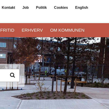
Kontakt
Job
Politik
Cookies
English
Top
navigation
 FRITID
ERHVERV
OM KOMMUNEN