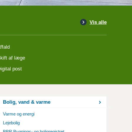
Vis alle
ffald
kift af læge
igital post
Bolig, vand & varme
Varme og energi
Lejebolig
BBR Bygnings- og boligregistret