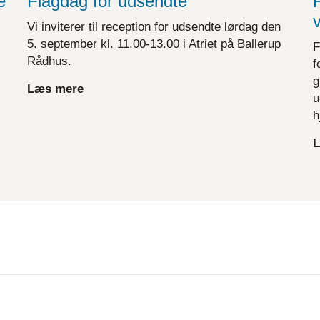
e
Flagdag for udsendte
F
Vi inviterer til reception for udsendte lørdag den
5. september kl. 11.00-13.00 i Atriet på Ballerup
F
Rådhus.
f
g
Læs mere
u
h
L